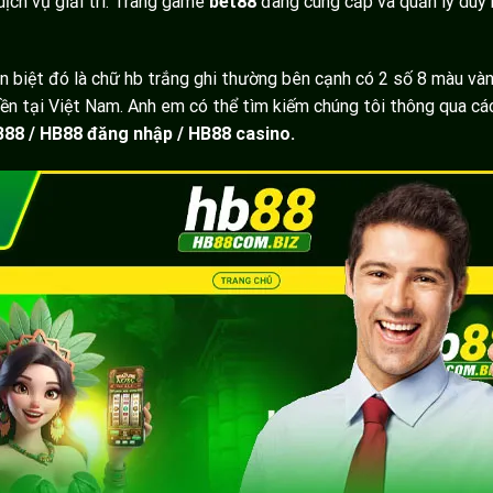
dịch vụ giải trí. Trang game
bet88
đang cung cấp và quản lý du
n biệt đó là chữ hb trắng ghi thường bên cạnh có 2 số 8 màu và
yền tại Việt Nam. Anh em có thể tìm kiếm chúng tôi thông qua cá
HB88 / HB88 đăng nhập / HB88 casino.