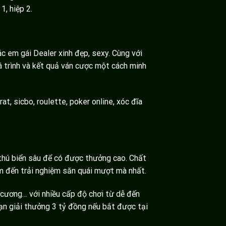
1, hiệp 2.
c em gái Dealer xinh đẹp, sexy. Cùng với
á trình và kết quả ván cược một cách minh
t, sicbo, roulette, poker online, xóc đĩa
 thú biển sâu để có được thưởng cao. Chất
em đến trải nghiệm săn quái mượt mà nhất.
m cương… với nhiều cấp độ chơi từ dễ đến
ạn giải thưởng 3 tỷ đồng nếu bắt được tại