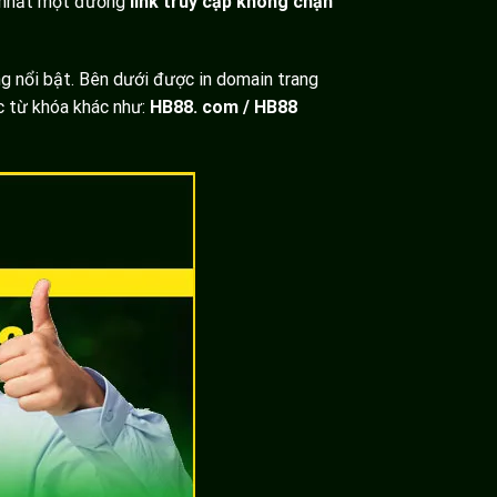
y nhất một đường
link truy cập không chặn
ng nổi bật. Bên dưới được in domain trang
c từ khóa khác như:
HB88. com / HB88