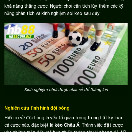
khả năng thắng cược. Người chơi cần tích lũy thêm các kỹ
năng phân tích và kinh nghiệm soi kèo sau đây:
Kinh nghiệm chơi được chia sẻ để thắng lớn
Nghiên cứu tình hình đội bóng
Hiểu rõ về đội bóng là yếu tố quan trọng trong bất kỳ loại
cá cược nào, đặc biệt là
kèo Châu Á
. Tránh việc đặt cược