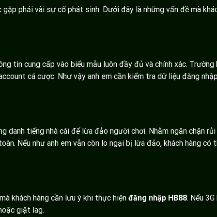
lúc gặp phải vài sự cố phát sinh. Dưới đây là những vấn đề mà kh
ông tin cung cấp vào biểu mẫu luôn đầy đủ và chính xác. Trường
o account cá cược. Như vậy anh em cần kiểm tra dữ liệu đăng nhậ
ụng danh tiếng nhà cái để lừa đảo người chơi. Nhằm ngăn chặn rủi
oàn. Nếu như anh em vẫn còn lo ngại bị lừa đảo, khách hàng có th
mà khách hàng cần lưu ý khi thực hiện
đăng nhập HB88
. Nếu 3G
hoặc giật lag.