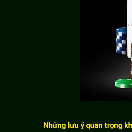
Những lưu ý quan trọng k