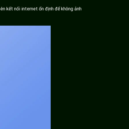
nên kết nối internet ổn định để không ảnh